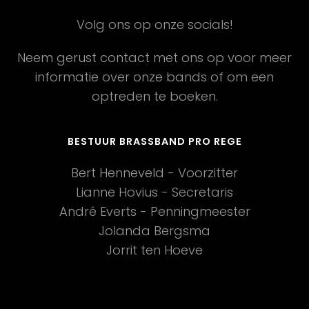
t
w
i
Volg ons op onze socials!
e
e
Neem gerust contact met ons op voor meer
e
informatie over onze bands of om een
r
optreden te boeken.
g
BESTUUR BRASSBAND PRO REGE
e
Bert Henneveld - Voorzitter
v
Lianne Hovius - Secretaris
e
André Everts - Penningmeester
Jolanda Bergsma
n
Jorrit ten Hoeve
n
a