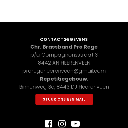
e
e
r
n
g
Z
a
CONTACTGEGEVENS
v
o
Chr. Brassband Pro Rege
e
p/a Compagnonsstraat 3
e
n
8442 AN HEERENVEEN
k
n
proregeheerenveen@gmail.com
Repetitiegebouw
:
e
a
Binnenweg 3c, 8443 DJ Heerenveen
v
n
i
STUUR ONS EEN MAIL
e
g
n
a